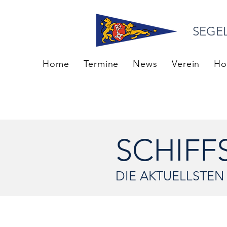
SEGE
Home
Termine
News
Verein
Ho
SCHIF
DIE AKTUELLSTE