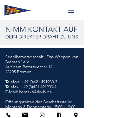
NIMM KONTAKT AUF
DEIN DIREKTER DRAHT ZU UNS
Segelkameradschaft „Das Wappen von
Bremen“ e.V.
Auf dem Peterswerder 14
28205 Bremen
Telefon:
+49 (0)421 491930-3
Telefax:
+49 (0)421 491930-4
E-Mail:
kontakt@skwb.de
Öffnungszeiten der Geschäftsstelle:
Montags & Donnerstags, 15:00 - 19:00