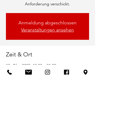
Anforderung verschickt.
Anmeldung abgeschlossen
Veranstaltungen ansehen
Zeit & Ort
19. Okt. 2023, 18:30 – 21:00
Bootshaus SVW und Online
Gäste
Alle ansehen
Diese Veranstaltung teilen