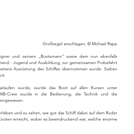
Großsegel anschlagen, © Michael Rapp
gner und seinem „Bootsmann“ sowie dem nun ebenfalls 
stand - Jugend und Ausbildung, zur gemeinsamen Probefahrt 
weitere Ausrüstung des Schiffes übernommen wurde. Sieben 
it.
laufen wurde, wurde das Boot auf allen Kursen unter 
KWB-Crew wurde in die Bedienung, die Technik und die 
eingewiesen.
 erleben und zu sehen, wie gut das Schiff dabei auf dem Ruder 
Knoten erreicht, wobei es beeindruckend war, welche enorme 