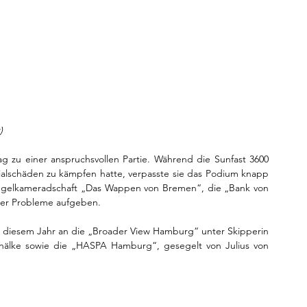
)
g zu einer anspruchsvollen Partie. Während die Sunfast 3600 
lschäden zu kämpfen hatte, verpasste sie das Podium knapp 
r Segelkameradschaft „Das Wappen von Bremen“, die „Bank von 
her Probleme aufgeben.
n diesem Jahr an die „Broader View Hamburg“ unter Skipperin 
chälke sowie die „HASPA Hamburg“, gesegelt von Julius von 